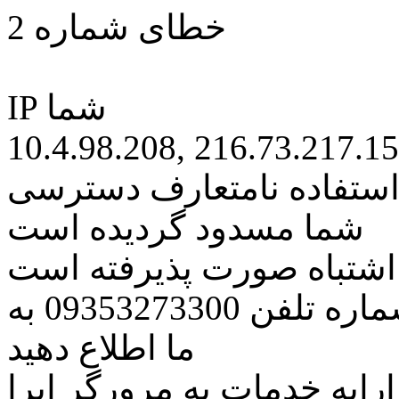
خطای شماره 2
IP شما
10.4.98.208, 216.73.217.1
 استفاده نامتعارف دسترسی
شما مسدود گردیده است
ه اشتباه صورت پذیرفته است
مراتب این مسئله را از طریق شماره تلفن 09353273300 به
ما اطلاع دهید
رایه خدمات به مرورگر اپرا