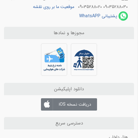
بلیط هواپیما شیراز به تهران
09035288030 09035288020
موقعیت ما بر روی نقشه
بلیط هواپیما شیراز به مشهد
پشتیبانی WhatsAPP
مجوزها و نمادها
دانلود اپلیکیشن
دریافت نسخه iOS
دسترسی سریع
هتل داخلی